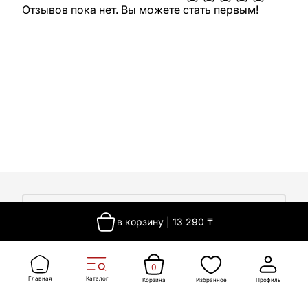
Отзывов пока нет. Вы можете стать первым!
О компании
в корзину
|
13 290
₸
О компании
Покупателям
Работа у нас
Сертификаты
0
Доставка
Новости
Главная
Каталог
Корзина
Избранное
Профиль
Контакты
Оплата
Контакты
Гарантия