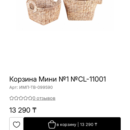
Корзина Мини №1 №CL-11001
Арт:
ИМП-ТВ-099590
0
отзывов
13 290
₸
в корзину
|
13 290
₸