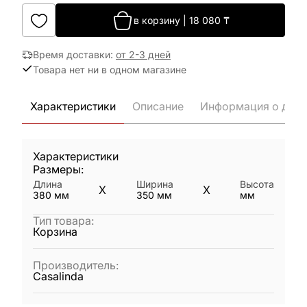
в корзину
|
18 080
₸
Время доставки
:
от 2-3 дней
Товара нет ни в одном магазине
Характеристики
Описание
Информация о дост
Характеристики
Размеры:
Длина
Ширина
Высота
X
X
380
мм
350
мм
мм
Тип товара
:
Корзина
Производитель
:
Casalinda