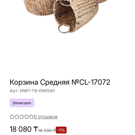
Корзина Средняя №CL-17072
Арт:
ИМП-ТВ-099540
Showroom
0
отзывов
18 080
₸
-
1
%
18 330
₸