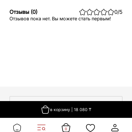
Отзывы
(
0
)
0
/5
Отзывов пока нет. Вы можете стать первым!
О компании
в корзину
|
18 080
₸
О компании
Покупателям
Работа у нас
Сертификаты
0
Доставка