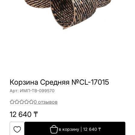
Корзина Средняя №CL-17015
Арт:
ИМП-ТВ-099570
0
отзывов
12 640
₸
в корзину
|
12 640
₸