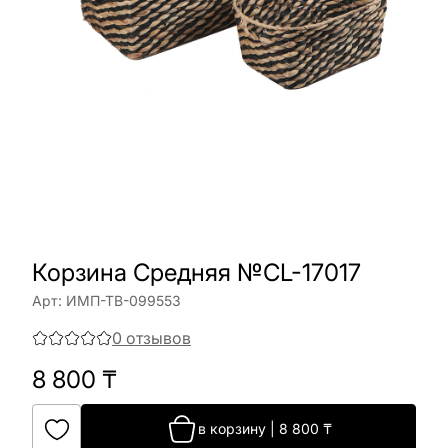
Корзина Средняя №CL-17017
Арт:
ИМП-ТВ-099553
0
отзывов
8 800
₸
в корзину
|
8 800
₸