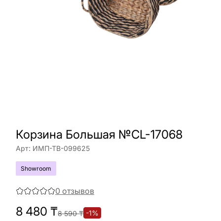
Корзина Большая №CL-17068
Арт:
ИМП-ТВ-099625
Showroom
0
отзывов
8 480
₸
-
1
%
8 590
₸