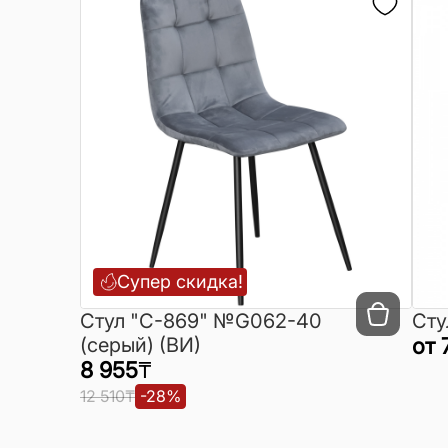
Супер скидка!
Cтул "C-869" №G062-40
Сту
(серый) (ВИ)
от
8 955
₸
12 510
₸
-
28
%