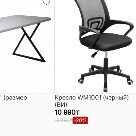
" (размер
Кресло WM1001 (черный)
(ВИ)
10 990
₸
13 780
₸
-
20
%