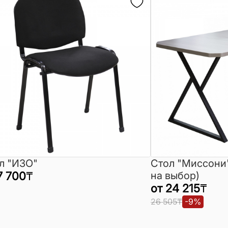
л "ИЗО"
Стол "Миссони
7 700
₸
на выбор)
от
24 215
₸
26 505
₸
-
9
%