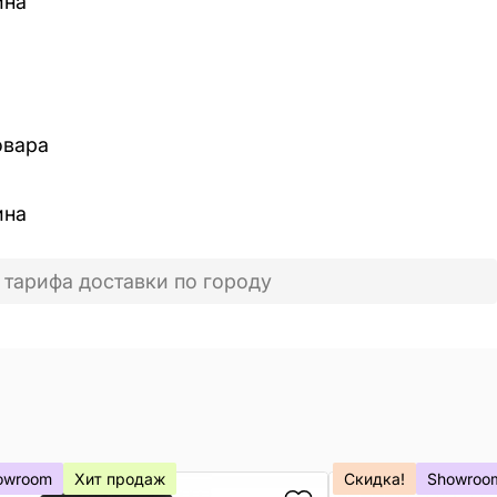
ина
овара
ина
 тарифа доставки по городу
owroom
Хит продаж
Скидка!
Showroo