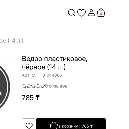
0
е (14 л.)
Ведро пластиковое,
чёрное (14 л.)
Арт:
МП-ТВ-044385
0
отзывов
785
₸
в корзину
|
785
₸