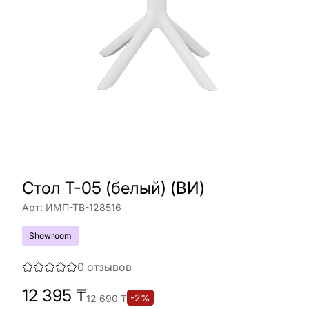
Стол T-05 (белый) (ВИ)
Арт:
ИМП-ТВ-128516
Showroom
0
отзывов
12 395
₸
-
2
%
12 690
₸