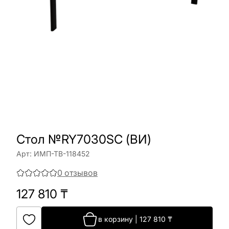
Стол №RY7030SC (ВИ)
Арт:
ИМП-ТВ-118452
0
отзывов
127 810
₸
в корзину
|
127 810
₸