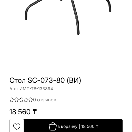
Стол SC-073-80 (ВИ)
Арт:
ИМП-ТВ-133894
0
отзывов
18 560
₸
в корзину
|
18 560
₸