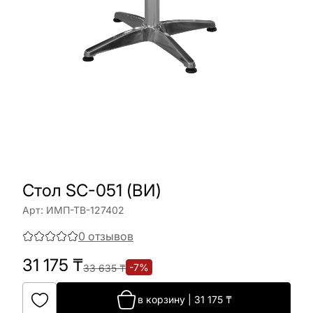
Cтол SC-051 (ВИ)
Арт:
ИМП-ТВ-127402
0
отзывов
31 175
₸
-
7
%
33 635
₸
в корзину
|
31 175
₸