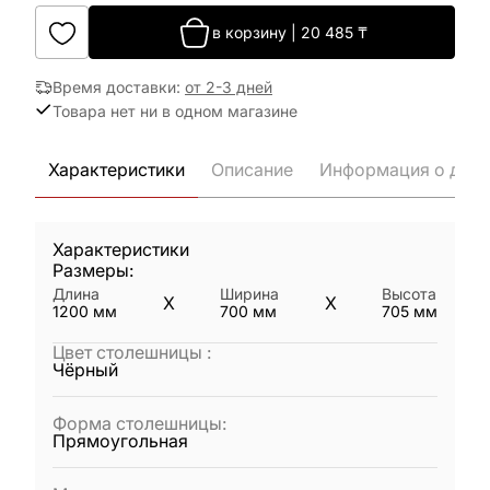
в корзину
|
20 485
₸
Время доставки
:
от 2-3 дней
Товара нет ни в одном магазине
Характеристики
Описание
Информация о дост
Характеристики
Размеры:
Длина
Ширина
Высота
X
X
1200
мм
700
мм
705
мм
Цвет столешницы
:
Чёрный
Форма столешницы
:
Прямоугольная