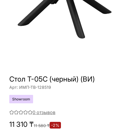
Стол T-05C (черный) (ВИ)
Арт:
ИМП-ТВ-128519
Showroom
0
отзывов
11 310
₸
-
2
%
11 580
₸