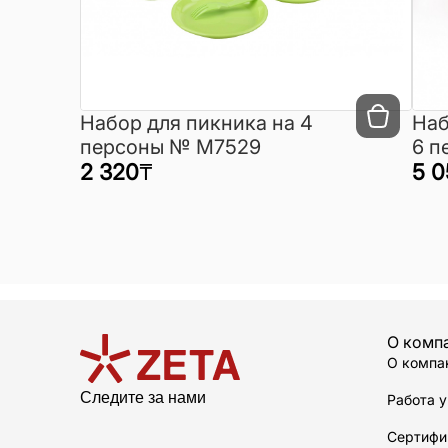
Набор для пикника на 4
Наб
персоны № М7529
6 п
2 320
₸
М3
5 0
О комп
О компа
Следите за нами
Работа у
Сертифи