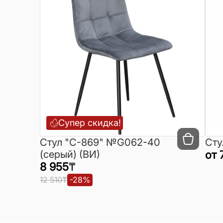
Супер скидка!
Cтул "C-869" №G062-40
Сту
(серый) (ВИ)
от
8 955
₸
12 510
₸
-
28
%