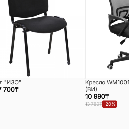
л "ИЗО"
Кресло WM1001
7 700
₸
(ВИ)
10 990
₸
13 780
₸
-
20
%