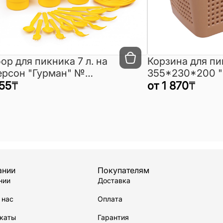
ор для пикника 7 л. на
Корзина для пи
ерсон "Гурман" №
355*230*200 
058
55
₸
от
1 870
₸
ании
Покупателям
нии
Доставка
 нас
Оплата
каты
Гарантия