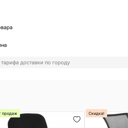
овара
ина
 тарифа доставки по городу
т продаж
Скидка!