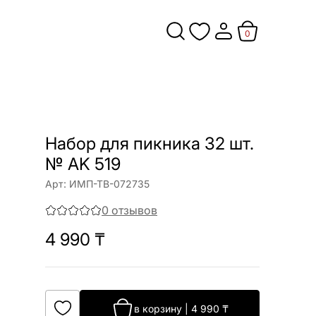
0
Набор для пикника 32 шт.
№ AK 519
Арт:
ИМП-ТВ-072735
0
отзывов
4 990
₸
в корзину
|
4 990
₸