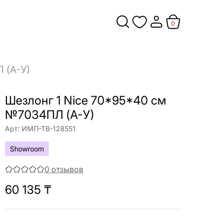
0
 (A-У)
Шезлонг 1 Nice 70*95*40 см
№7034ПЛ (A-У)
Арт:
ИМП-ТВ-128551
Showroom
0
отзывов
60 135
₸