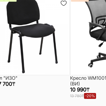
л "ИЗО"
Кресло WM1001
7 700
₸
(ВИ)
10 990
₸
13 780
₸
-
20
%