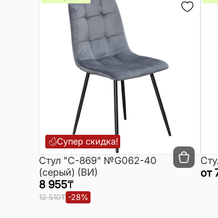
Супер скидка!
Cтул "C-869" №G062-40
Сту
(серый) (ВИ)
от
8 955
₸
12 510
₸
-
28
%