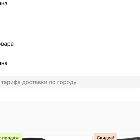
ина
овара
ина
 тарифа доставки по городу
т продаж
Скидка!