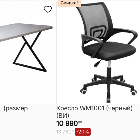
Скидка!
" (размер
Кресло WM1001 (черный)
(ВИ)
10 990
₸
13 780
₸
-
20
%