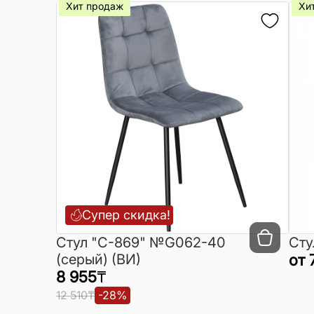
Хит продаж
Хи
Супер скидка!
Cтул "C-869" №G062-40
Сту
(серый) (ВИ)
от
8 955
₸
12 510
₸
-
28
%