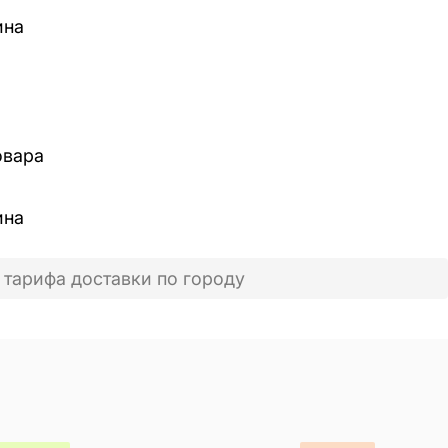
ина
овара
ина
 тарифа доставки по городу