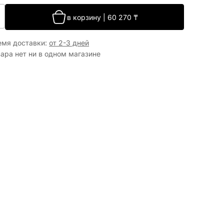
в корзину
|
60 270
₸
емя доставки
:
от 2-3 дней
ара нет ни в одном магазине