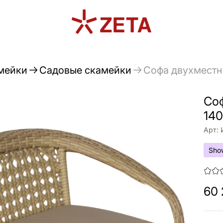
мейки
Садовые скамейки
Софа двухместн
Со
14
Арт:
Sho
60 