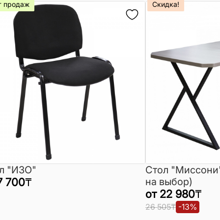
т продаж
Скидка!
л "ИЗО"
Стол "Миссони
7 700
₸
на выбор)
от
22 980
₸
26 505
₸
-
13
%