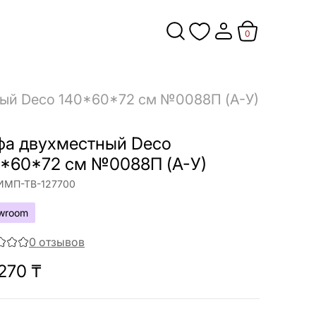
0
ый Deco 140*60*72 см №0088П (A-У)
фа двухместный Deco
0*60*72 см №0088П (A-У)
ИМП-ТВ-127700
wroom
0
отзывов
270
₸