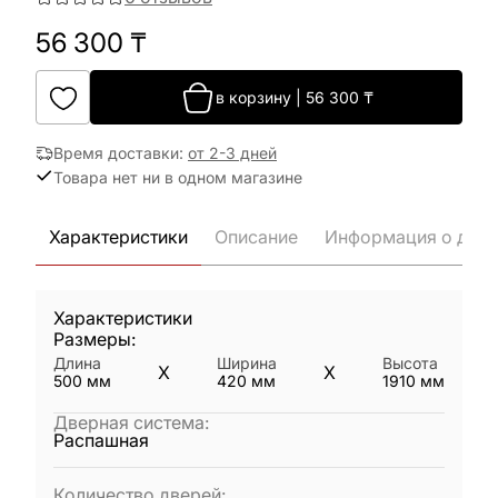
56 300
₸
в корзину
|
56 300
₸
Время доставки
:
от 2-3 дней
Товара нет ни в одном магазине
Характеристики
Описание
Информация о дост
Характеристики
Размеры:
Длина
Ширина
Высота
X
X
500
мм
420
мм
1910
мм
Дверная система
:
Распашная
Количество дверей
: