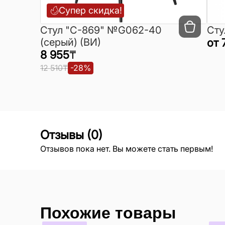
Супер скидка!
Cтул "C-869" №G062-40
Сту
(серый) (ВИ)
от
8 955
₸
12 510
₸
-
28
%
Отзывы
(
0
)
Отзывов пока нет. Вы можете стать первым!
Похожие товары