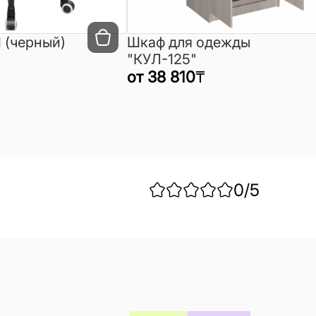
 (черный)
Шкаф для одежды
"КУЛ-125"
от
38 810
₸
0
/5