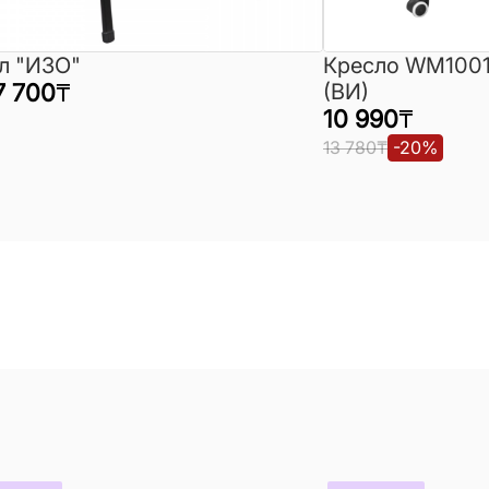
л "ИЗО"
Кресло WM1001
7 700
₸
(ВИ)
10 990
₸
13 780
₸
-
20
%