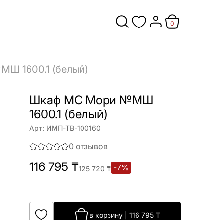
0
Ш 1600.1 (белый)
Шкаф МС Мори №МШ
1600.1 (белый)
Арт:
ИМП-ТВ-100160
0
отзывов
116 795
₸
-
7
%
125 720
₸
в корзину
|
116 795
₸