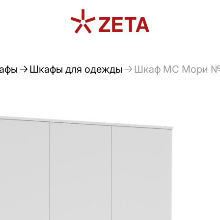
афы
Шкафы для одежды
Шкаф МС Мори №М