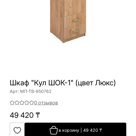
Шкаф "Кул ШОК-1" (цвет Люкс)
Арт:
МП-ТВ-950762
0
отзывов
49 420
₸
в корзину
|
49 420
₸