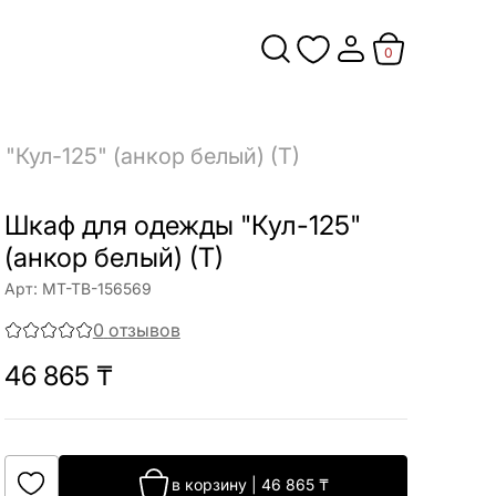
0
"Кул-125" (анкор белый) (Т)
Шкаф для одежды "Кул-125"
(анкор белый) (Т)
Арт:
МТ-ТВ-156569
0
отзывов
46 865
₸
в корзину
|
46 865
₸