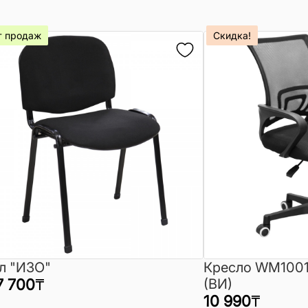
т продаж
Скидка!
л "ИЗО"
Кресло WM1001
7 700
₸
(ВИ)
10 990
₸