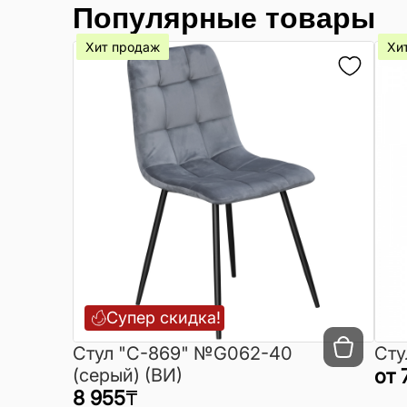
Популярные товары
Хит продаж
Хи
Супер скидка!
Cтул "C-869" №G062-40
Сту
(серый) (ВИ)
от
8 955
₸