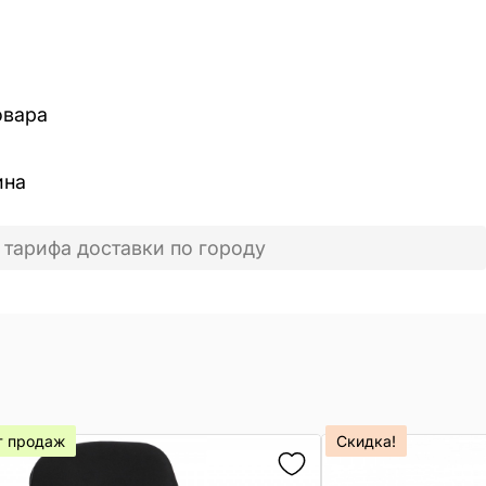
овара
ина
 тарифа доставки по городу
т продаж
Скидка!