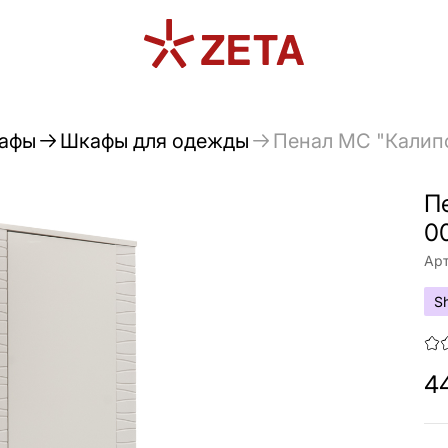
афы
Шкафы для одежды
Пенал МС "Калип
П
0
Арт
S
4