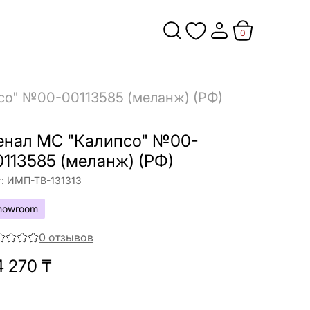
0
со" №00-00113585 (меланж) (РФ)
енал МС "Калипсо" №00-
0113585 (меланж) (РФ)
:
ИМП-ТВ-131313
howroom
0
отзывов
4 270
₸