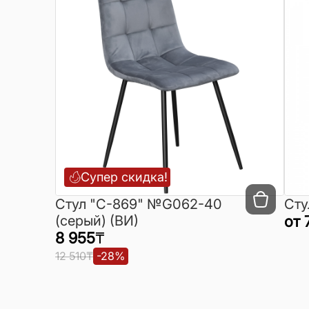
Супер скидка!
Cтул "C-869" №G062-40
Сту
(серый) (ВИ)
от
8 955
₸
12 510
₸
-
28
%