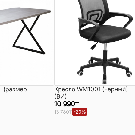
" (размер
Кресло WM1001 (черный)
(ВИ)
10 990
₸
13 780
₸
-
20
%