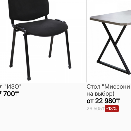
л "ИЗО"
Стол "Миссони
7 700
₸
на выбор)
от
22 980
₸
26 505
₸
-
13
%