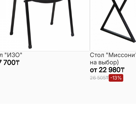
л "ИЗО"
Стол "Миссони
7 700
₸
на выбор)
от
22 980
₸
26 505
₸
-
13
%