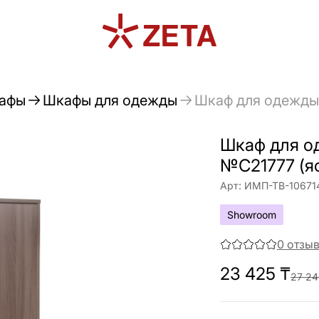
афы
Шкафы для одежды
Шкаф для одежды
Шкаф для о
№С21777 (я
Арт:
ИМП-ТВ-10671
Showroom
0
отзы
23 425
₸
27 24