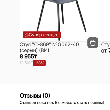
Супер скидка!
Cтул "C-869" №G062-40
Сту
(серый) (ВИ)
от
8 955
₸
12 510
₸
-
28
%
Отзывы
(
0
)
Отзывов пока нет. Вы можете стать первым!