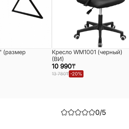
" (размер
Кресло WM1001 (черный)
(ВИ)
10 990
₸
13 780
₸
-
20
%
0
/5