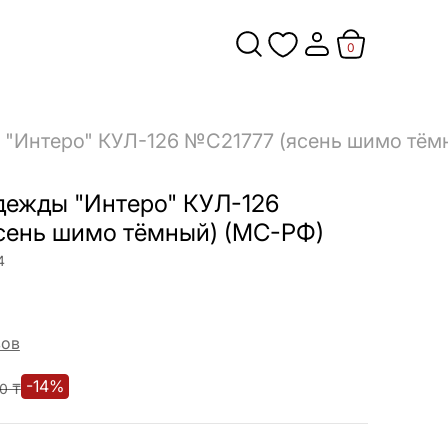
0
 "Интеро" КУЛ-126 №С21777 (ясень шимо тём
дежды "Интеро" КУЛ-126
сень шимо тёмный) (МС-РФ)
4
вов
-
14
%
0
₸