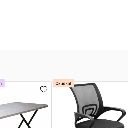
m
Скидка!