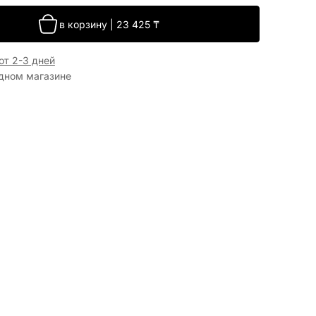
в корзину
|
23 425
₸
от 2-3 дней
одном магазине