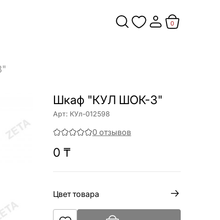
0
3"
Шкаф "КУЛ ШОК-3"
Арт:
КУл-012598
0
отзывов
0
₸
Цвет товара