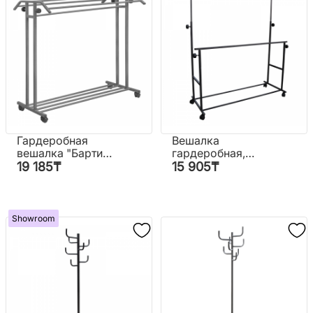
Гардеробная
Вешалка
вешалка "Барти"
гардеробная,
(на колёсах)
двойная (на
19 185
₸
15 905
₸
колесах)
Showroom