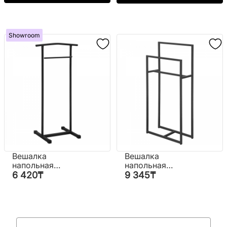
Showroom
Вешалка
Вешалка
напольная
напольная
"Дархан"
"Райли"
6 420
₸
9 345
₸