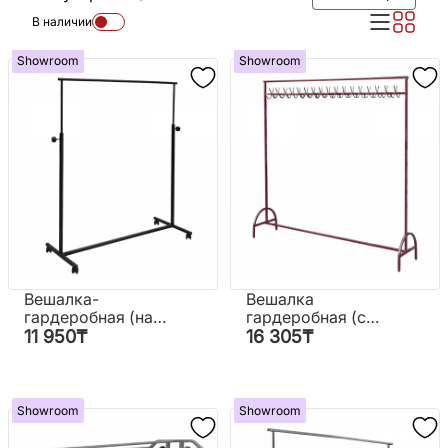
В наличии
Showroom
Showroom
Вешалка-
Вешалка
гардеробная (на
гардеробная (с
колесах)
крючками)
11 950
₸
16 305
₸
Showroom
Showroom