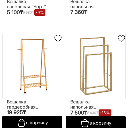
Вешалка
Вешалка
напольная "Борт"
напольная
"Дархан №2"
7 360
₸
5 100
₸
-
9
%
5 580
₸
Вешалка
Вешалка
гардеробная
напольная
"CH2407" (ВИ)
№RAB0140007
19 925
₸
7 500
₸
-
16
%
8 930
₸
(ВИ)
в корзину
в корзину