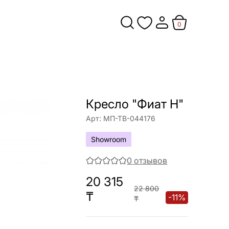
0
Кресло "Фиат Н"
Арт:
МП-ТВ-044176
Showroom
0
отзывов
20 315
22 800
₸
-
11
%
₸