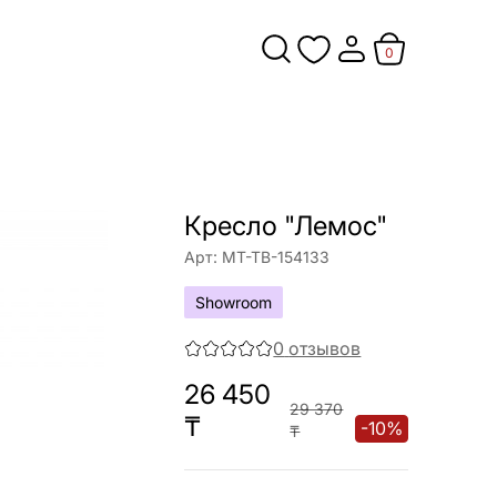
0
Кресло "Лемос"
Арт:
МТ-ТВ-154133
Showroom
0
отзывов
26 450
29 370
₸
-
10
%
₸