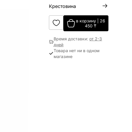
Крестовина
в корзину
|
26
450
₸
Время доставки
:
от 2-3
дней
Товара нет ни в одном
магазине