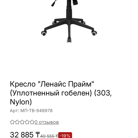
Кресло "Ленайс Прайм"
(Уплотненный гобелен) (303,
Nylon)
Арт:
МП-ТВ-949978
0
отзывов
32 885
₸
-
19
%
40 555
₸