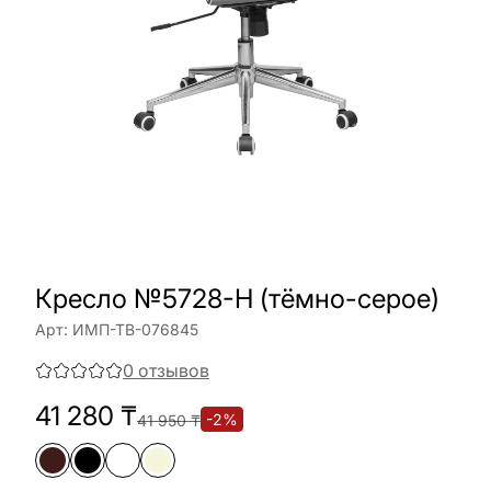
Кресло №5728-H (тёмно-серое)
Арт:
ИМП-ТВ-076845
0
отзывов
41 280
₸
-
2
%
41 950
₸