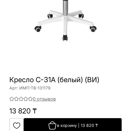
Кресло C-31A (белый) (ВИ)
Арт:
ИМП-ТВ-131179
0
отзывов
13 820
₸
в корзину
|
13 820
₸