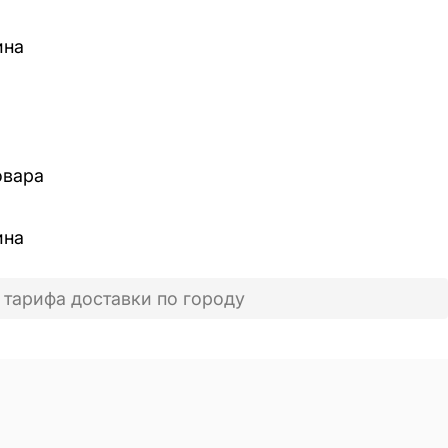
ина
овара
ина
 тарифа доставки по городу