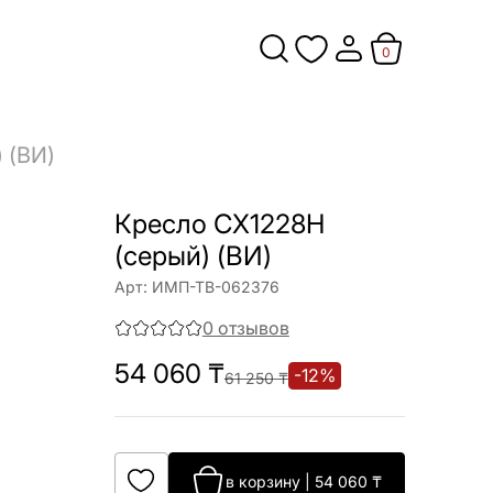
0
 (ВИ)
Кресло CX1228H
(серый) (ВИ)
Арт:
ИМП-ТВ-062376
0
отзывов
54 060
₸
-
12
%
61 250
₸
в корзину
|
54 060
₸