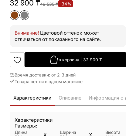
32 900
₸
-
34
%
49 535
₸
Внимание!
Цветовой оттенок может
отличаться от показанного на сайте.
в корзину
|
32 900
₸
Время доставки
:
от 2-3 дней
Товара нет ни в одном магазине
Характеристики
Описание
Информация о дост
Характеристики
Размеры:
Длина
Ширина
Высота
X
X