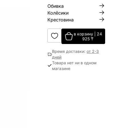
Обивка
Колёсики
Крестовина
в корзину
|
24
925
₸
Время доставки
:
от 2-3
дней
Товара нет ни в одном
магазине