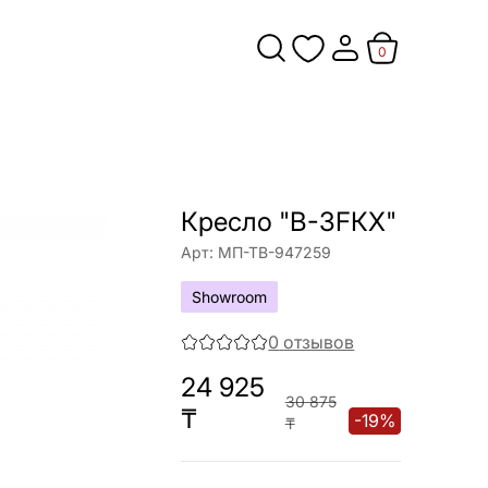
0
Кресло "B-3FКХ"
Арт:
МП-ТВ-947259
Showroom
0
отзывов
24 925
30 875
₸
-
19
%
₸