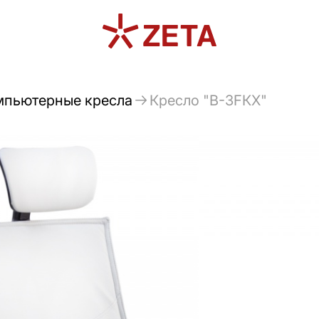
мпьютерные кресла
Кресло "B-3FКХ"