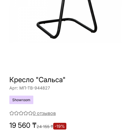
Кресло "Сальса"
Арт:
МП-ТВ-944827
Showroom
0
отзывов
19 560
₸
-
19
%
24 155
₸