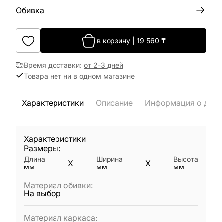
Обивка
в корзину
|
19 560
₸
Время доставки
:
от 2-3 дней
Товара нет ни в одном магазине
Характеристики
Описание
Информация о дост
Характеристики
Размеры:
Длина
Ширина
Высота
X
X
мм
мм
мм
Материал обивки
:
На выбор
Материал каркаса
: