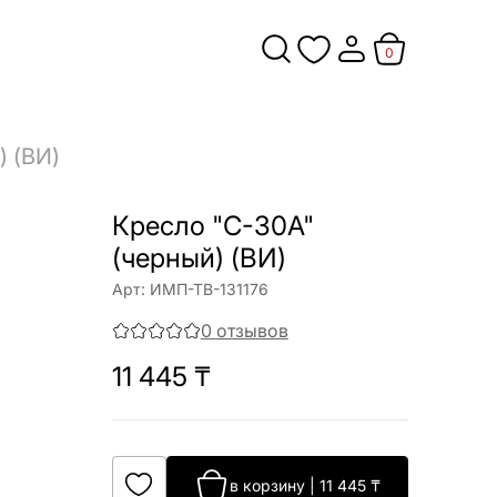
0
) (ВИ)
Кресло "C-30A"
(черный) (ВИ)
Арт:
ИМП-ТВ-131176
0
отзывов
11 445
₸
в корзину
|
11 445
₸