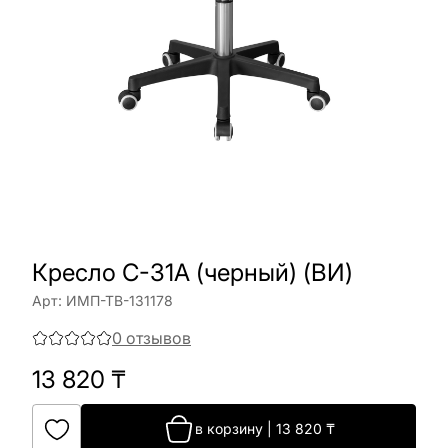
Кресло C-31A (черный) (ВИ)
Арт:
ИМП-ТВ-131178
0
отзывов
13 820
₸
в корзину
|
13 820
₸