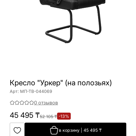
Кресло "Уркер" (на полозьях)
Арт:
МП-ТВ-044069
0
отзывов
45 495
₸
-
13
%
52 105
₸
в корзину
|
45 495
₸