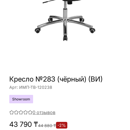
Кресло №283 (чёрный) (ВИ)
Арт:
ИМП-ТВ-120238
Showroom
0
отзывов
43 790
₸
-
2
%
44 880
₸