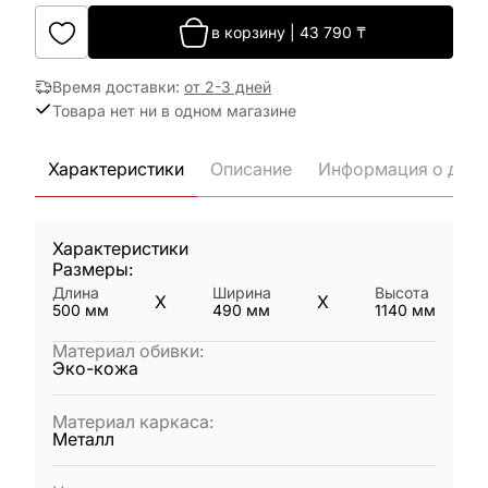
в корзину
|
43 790
₸
Время доставки
:
от 2-3 дней
Товара нет ни в одном магазине
Характеристики
Описание
Информация о дост
Характеристики
Размеры:
Длина
Ширина
Высота
X
X
500
мм
490
мм
1140
мм
Материал обивки
:
Эко-кожа
Материал каркаса
:
Металл