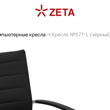
мпьютерные кресла
Кресло №577-L (чёрный)