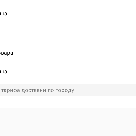
ина
овара
ина
 тарифа доставки по городу