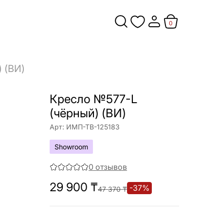
0
 (ВИ)
Кресло №577-L
(чёрный) (ВИ)
Арт:
ИМП-ТВ-125183
Showroom
0
отзывов
29 900
₸
-
37
%
47 370
₸