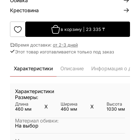
Обивка
Крестовина
в корзину
|
23 335
₸
Время доставки
:
от 2-3 дней
Этот товар изготавливается только под заказ
Характеристики
Описание
Информация о дост
Характеристики
Размеры:
Длина
Ширина
Высота
X
X
460
мм
460
мм
1030
мм
Материал обивки
:
На выбор