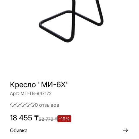
Кресло "МИ-6Х"
Арт:
МП-ТВ-947172
0
отзывов
18 455
₸
-
19
%
22 770
₸
Обивка