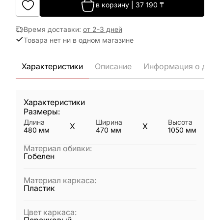
в корзину
|
37 190
₸
Время доставки
:
от 2-3 дней
Товара нет ни в одном магазине
Характеристики
Описание
Информация о дост
Характеристики
Размеры:
Длина
Ширина
Высота
X
X
480
мм
470
мм
1050
мм
Материал обивки
:
Гобелен
Материал каркаса
:
Пластик
Цвет каркаса
: