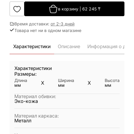
в корзину
|
62 245
₸
Время доставки
:
от 2-3 дней
Товара нет ни в одном магазине
Характеристики
Описание
Информация о дост
Характеристики
Размеры:
Длина
Ширина
Высота
X
X
мм
мм
мм
Материал обивки
:
Эко-кожа
Материал каркаса
:
Металл