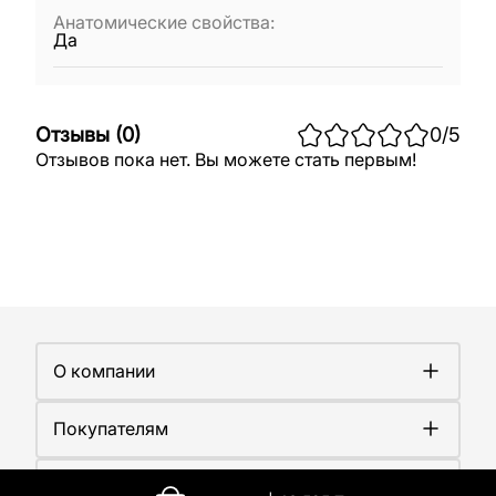
Анатомические свойства
:
Да
Отзывы
(
0
)
0
/5
Отзывов пока нет. Вы можете стать первым!
О компании
О компании
Покупателям
Работа у нас
Сертификаты
Доставка
Новости
Контакты
Оплата