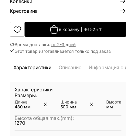
Колёсики
Крестовина
в корзину
|
46 525
₸
Время доставки
:
от 2-3 дней
Этот товар изготавливается только под заказ
Характеристики
Описание
Информация о дост
Характеристики
Размеры:
Длина
Ширина
Высота
X
X
480
мм
500
мм
мм
Высота общая max.(mm)
:
1270