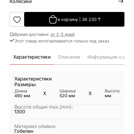
Колёсики
в корзину
|
36 230
₸
Время доставки
:
от 2-3 дней
Этот товар изготавливается только под заказ
Характеристики
Описание
Информация о дост
Характеристики
Размеры:
Длина
Ширина
Высота
X
X
490
мм
520
мм
мм
Высота общая max.(mm)
:
1300
Материал обивки
:
Гобелен