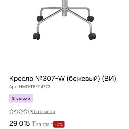
Кресло №307-W (бежевый) (ВИ)
Арт:
ИМП-ТВ-114773
Showroom
0
отзывов
29 015
₸
-
2
%
29 735
₸