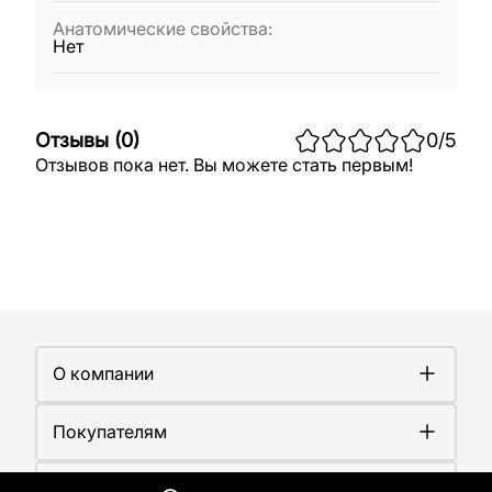
Анатомические свойства
:
Нет
Отзывы
(
0
)
0
/5
Отзывов пока нет. Вы можете стать первым!
О компании
О компании
Покупателям
Работа у нас
Сертификаты
Доставка
Новости
Контакты