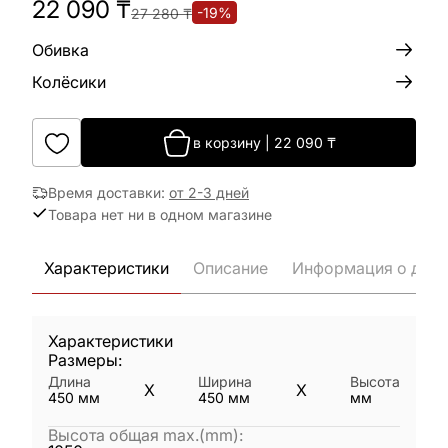
22 090
₸
-
19
%
27 280
₸
Обивка
Колёсики
в корзину
|
22 090
₸
Время доставки
:
от 2-3 дней
Товара нет ни в одном магазине
Характеристики
Описание
Информация о дост
Характеристики
Размеры:
Длина
Ширина
Высота
X
X
450
мм
450
мм
мм
Высота общая max.(mm)
: