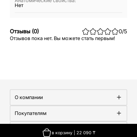
Анатомические свойства
:
Нет
Отзывы
(
0
)
0
/5
Отзывов пока нет. Вы можете стать первым!
О компании
О компании
Покупателям
Работа у нас
Сертификаты
Доставка
Новости
Контакты
Оплата
в корзину
|
22 090
₸
Контакты