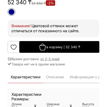
52 340
₸
-
2
%
53 650
₸
Внимание!
Цветовой оттенок может
отличаться от показанного на сайте.
в корзину
|
52 340
₸
Время доставки
:
от 2-3 дней
Товара нет ни в одном магазине
Характеристики
Описание
Информация о дост
Характеристики
Размеры:
Длина
Ширина
Высота
X
X