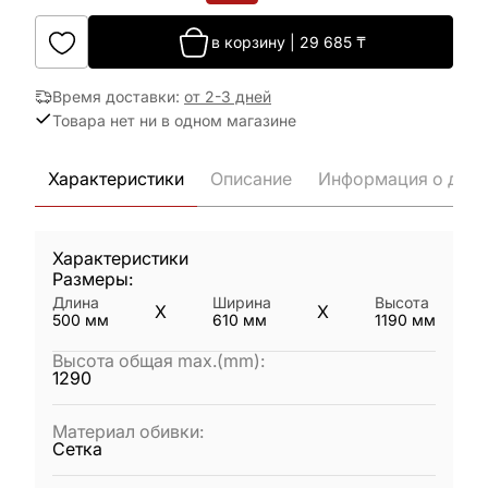
в корзину
|
29 685
₸
Время доставки
:
от 2-3 дней
Товара нет ни в одном магазине
Характеристики
Описание
Информация о дост
Характеристики
Размеры:
Длина
Ширина
Высота
X
X
500
мм
610
мм
1190
мм
Высота общая max.(mm)
:
1290
Материал обивки
:
Сетка