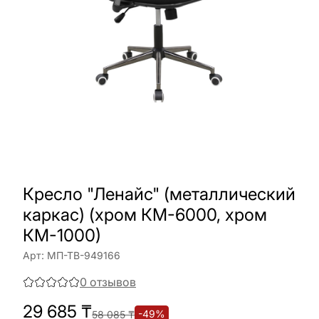
Кресло "Ленайс" (металлический
каркас) (хром КМ-6000, хром
КМ-1000)
Арт:
МП-ТВ-949166
0
отзывов
29 685
₸
-
49
%
58 085
₸