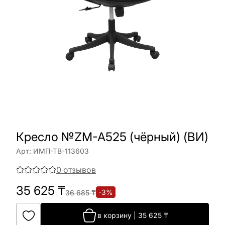
Кресло №ZM-A525 (чёрный) (ВИ)
Арт:
ИМП-ТВ-113603
0
отзывов
35 625
₸
-
3
%
36 685
₸
в корзину
|
35 625
₸