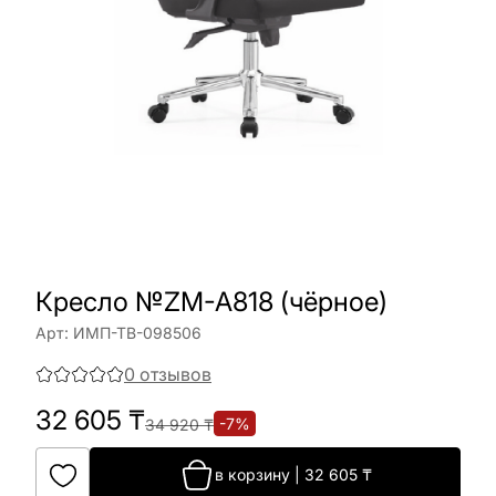
Кресло №ZM-A818 (чёрное)
Арт:
ИМП-ТВ-098506
0
отзывов
32 605
₸
-
7
%
34 920
₸
в корзину
|
32 605
₸