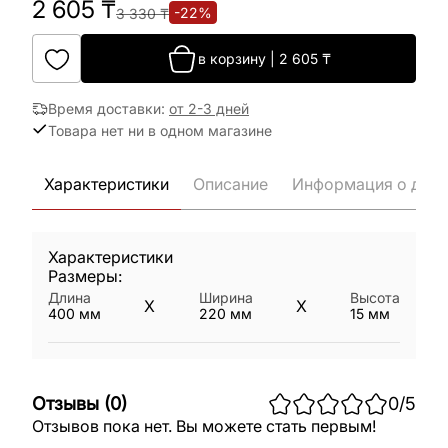
2 605
₸
-
22
%
3 330
₸
в корзину
|
2 605
₸
Время доставки
:
от 2-3 дней
Товара нет ни в одном магазине
Характеристики
Описание
Информация о дост
Характеристики
Размеры:
Длина
Ширина
Высота
X
X
400
мм
220
мм
15
мм
Отзывы
(
0
)
0
/5
Отзывов пока нет. Вы можете стать первым!